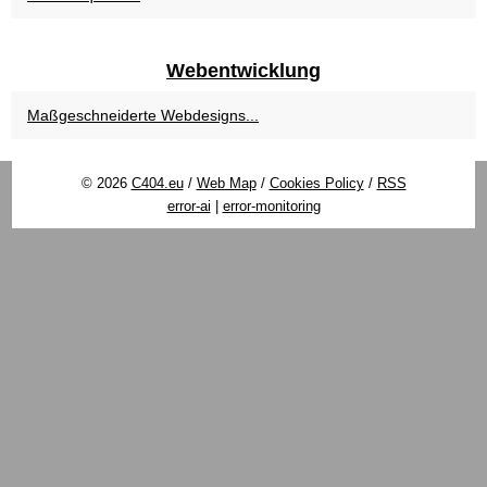
Webentwicklung
Maßgeschneiderte Webdesigns...
© 2026
C404.eu
/
Web Map
/
Cookies Policy
/
RSS
error-ai
|
error-monitoring